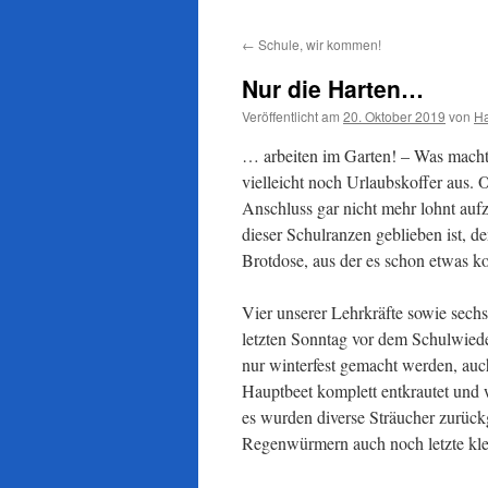
←
Schule, wir kommen!
Nur die Harten…
Veröffentlicht am
20. Oktober 2019
von
H
… arbeiten im Garten! – Was macht
vielleicht noch Urlaubskoffer aus. O
Anschluss gar nicht mehr lohnt auf
dieser Schulranzen geblieben ist, 
Brotdose, aus der es schon etwas ko
Vier unserer Lehrkräfte sowie sech
letzten Sonntag vor dem Schulwiede
nur winterfest gemacht werden, auc
Hauptbeet komplett entkrautet und
es wurden diverse Sträucher zurüc
Regenwürmern auch noch letzte kle