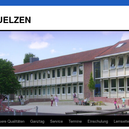
UELZEN
ere Qualitäten
Ganztag
Service
Termine
Einschulung
Lernseit