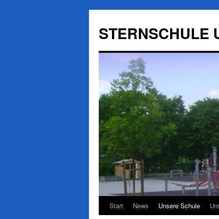
Zum
Inhalt
STERNSCHULE 
springen
Start
News
Unsere Schule
Uns