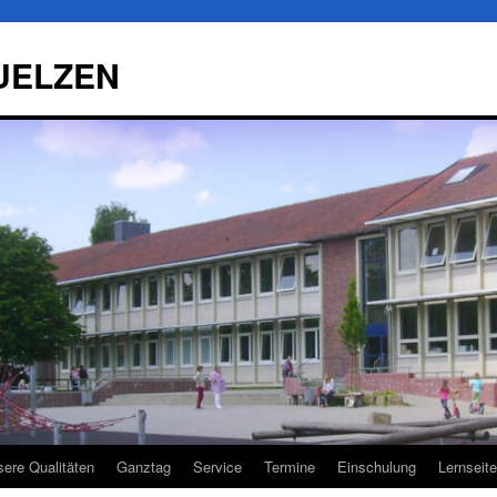
UELZEN
ere Qualitäten
Ganztag
Service
Termine
Einschulung
Lernseit