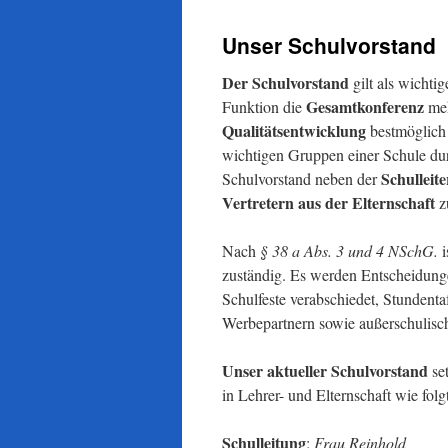
Unser Schulvorstand
Der Schulvorstand
gilt als wichti
Gesamtkonferenz
Funktion die
meh
Qualitätsentwicklung
bestmöglich 
wichtigen Gruppen einer Schule durc
Schulleite
Schulvorstand neben der
Vertretern aus der Elternschaft
z
Nach
§ 38 a Abs. 3 und 4 NSchG.
i
zuständig. Es werden Entscheidung
Schulfeste verabschiedet, Stundent
Werbepartnern sowie außerschulisch
Unser aktueller Schulvorstand
se
in Lehrer- und Elternschaft wie fol
Schulleitung
:
Frau Reinhold