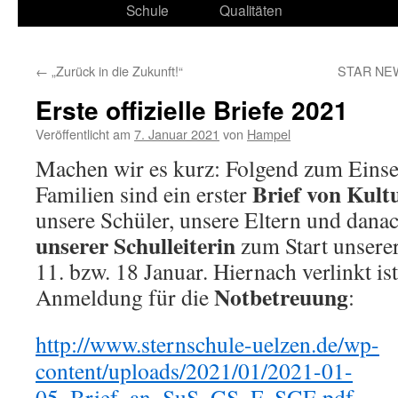
Schule
Qualitäten
←
„Zurück in die Zukunft!“
STAR NEWS
Erste offizielle Briefe 2021
Veröffentlicht am
7. Januar 2021
von
Hampel
Machen wir es kurz: Folgend zum Einse
Brief von Kult
Familien sind ein erster
unsere Schüler, unsere Eltern und danac
unserer Schulleiterin
zum Start unsere
11. bzw. 18 Januar. Hiernach verlinkt is
Notbetreuung
Anmeldung für die
:
http://www.sternschule-uelzen.de/wp-
content/uploads/2021/01/2021-01-
05_Brief_an_SuS_GS_F_SGE.pdf